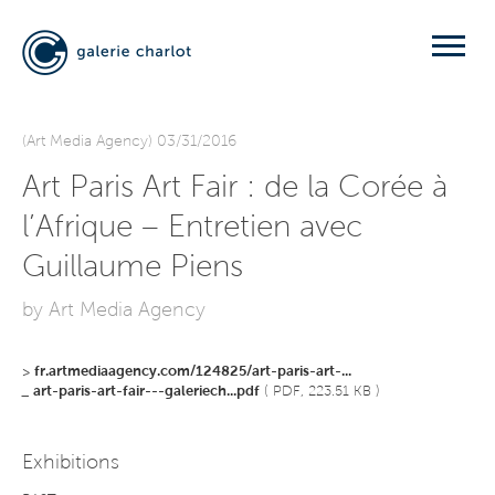
(Art Media Agency) 03/31/2016
Art Paris Art Fair : de la Corée à
l’Afrique – Entretien avec
Guillaume Piens
by Art Media Agency
>
fr.artmediaagency.com/124825/art-paris-art-...
_
art-paris-art-fair---galeriech...pdf
( PDF, 223.51 KB )
Exhibitions