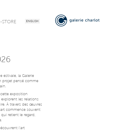
E-STORE
ENGLISH
2026
 estivale, la Galerie
 un projet pensé comme
ain.
cette exposition
 explorent les relations
ire. À travers des œuvres
 l’art commence souvent
ui retient le regard,
e.
écouvrent l’art