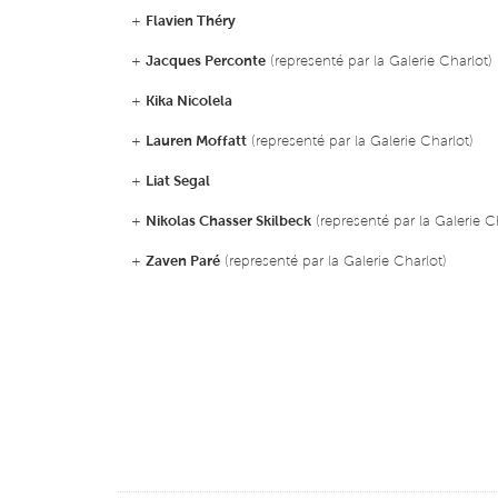
+
Flavien Théry
+
Jacques Perconte
(representé par la Galerie Charlot)
+
Kika Nicolela
+
Lauren Moffatt
(representé par la Galerie Charlot)
+
Liat Segal
+
Nikolas Chasser Skilbeck
(representé par la Galerie C
+
Zaven Paré
(representé par la Galerie Charlot)