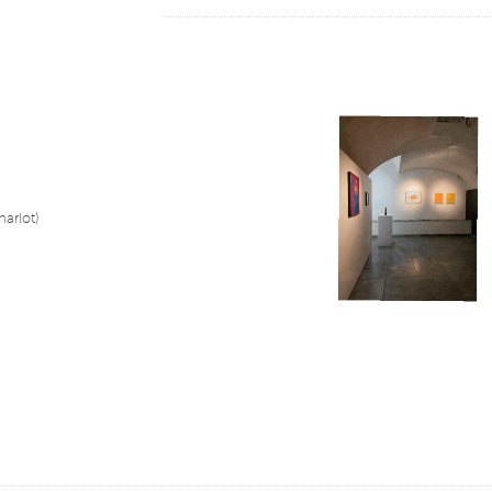
contemporain qu’aux collectionneurs plus avertis. 
l’acquisition d’une œuvre ne constitue pas l’abou
mais peut en être le point de départ. Chaque colle
première intuition, d’une curiosité, d’un attachem
œuvre qui trouve naturellement sa place dans une 
Fidèle à cette démarche, My1st réunit une sélecti
des conditions permettant de rendre le collection
levant certaines barrières souvent associées au mon
affirme qu’une œuvre peut être regardée, comprise
sans prérequis, simplement parce qu’elle résonne a
harlot)
Cette édition rassemble les œuvres de plusieurs art
la croisée des médias numériques, de l’expérimenta
réflexion contemporaine, composent un parcours
innovation, poésie et expérience sensible.
Avec My1st, la Galerie Charlot poursuit son engag
vivant, accessible et partagé, en célébrant ce mome
désir de regarder autrement et de commencer une 