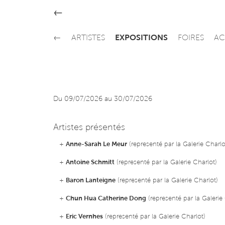
←
←
ARTISTES
EXPOSITIONS
FOIRES
AC
Du 09/07/2026 au 30/07/2026
Artistes présentés
+
Anne-Sarah Le Meur
(representé par la Galerie Charlo
+
Antoine Schmitt
(representé par la Galerie Charlot)
+
Baron Lanteigne
(representé par la Galerie Charlot)
+
Chun Hua Catherine Dong
(representé par la Galerie 
+
Eric Vernhes
(representé par la Galerie Charlot)