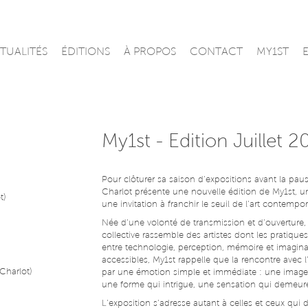
TUALITÉS
ÉDITIONS
À PROPOS
CONTACT
MY1ST
My1st - Edition Juillet 
Pour clôturer sa saison d’expositions avant la pause
Charlot présente une nouvelle édition de My1st,
t)
une invitation à franchir le seuil de l’art contempor
Née d’une volonté de transmission et d’ouverture, 
collective rassemble des artistes dont les pratiques
entre technologie, perception, mémoire et imagina
accessibles, My1st rappelle que la rencontre avec
Charlot)
par une émotion simple et immédiate : une image q
une forme qui intrigue, une sensation qui demeur
L’exposition s’adresse autant à celles et ceux qui d