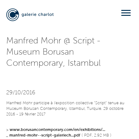
Manfred Mohr @ Script -
Museum Borusan
Contemporary, Istambul
29/10/2016
Manfred Mohr participe à l'exposition collective "Script" tenue au
Museum Borusan Contemporary, Istambul, Turquie. 29 octobre
2016 - 19 février 2017
>
www.borusancontemporary.com/en/exhibitions/...
_
manfred-mohr--script-galeriech...pdf
( PDF, 2.92 MB )