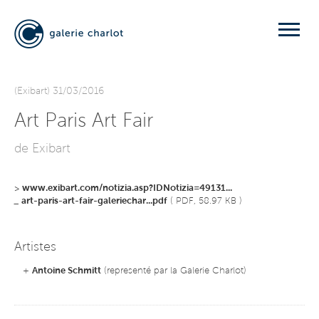
(Exibart) 31/03/2016
Art Paris Art Fair
de Exibart
>
www.exibart.com/notizia.asp?IDNotizia=49131...
_
art-paris-art-fair-galeriechar...pdf
( PDF, 58.97 KB )
Artistes
+
Antoine Schmitt
(representé par la Galerie Charlot)