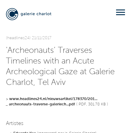
(headlines24) 21/11/2017
'Archeonauts’ Traverses
Timelines with an Acute
Archeological Gaze at Galerie
Charlot, Tel Aviv
>
www.headlines24.nl/nieuwsartikel/178370/201...
_
archeonauts-traverse-galeriech...pdf
( PDF, 301.78 KB )
Artistes