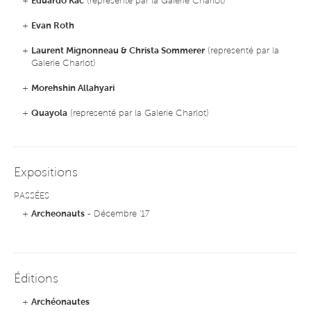
+
Eduardo Kac
(representé par la Galerie Charlot)
+
Evan Roth
+
Laurent Mignonneau & Christa Sommerer
(representé par la
Galerie Charlot)
+
Morehshin Allahyari
+
Quayola
(representé par la Galerie Charlot)
Expositions
PASSÉES
+
Archeonauts
- Décembre '17
Éditions
+
Archéonautes