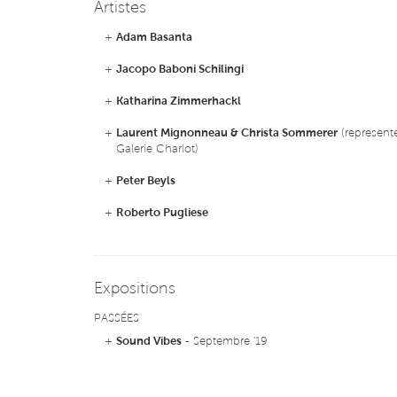
Artistes
+
Adam Basanta
+
Jacopo Baboni Schilingi
+
Katharina Zimmerhackl
+
Laurent Mignonneau & Christa Sommerer
(representé
Galerie Charlot)
+
Peter Beyls
+
Roberto Pugliese
Expositions
PASSÉES
+
Sound Vibes
- Septembre '19