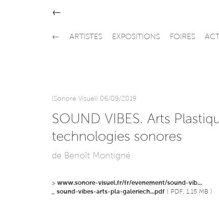
←
←
ARTISTES
EXPOSITIONS
FOIRES
ACT
(Sonore Visuel) 06/09/2019
SOUND VIBES. Arts Plastiqu
technologies sonores
de Benoît Montigné
>
www.sonore-visuel.fr/fr/evenement/sound-vib...
_
sound-vibes-arts-pla-galeriech...pdf
( PDF, 1.15 MB )