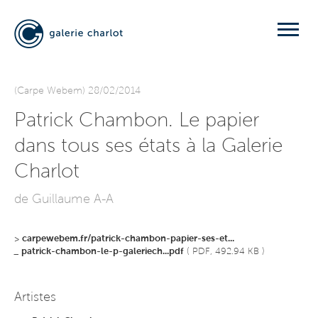
(Carpe Webem) 28/02/2014
Patrick Chambon. Le papier
dans tous ses états à la Galerie
Charlot
de Guillaume A-A
>
carpewebem.fr/patrick-chambon-papier-ses-et...
_
patrick-chambon-le-p-galeriech...pdf
( PDF, 492.94 KB )
Artistes