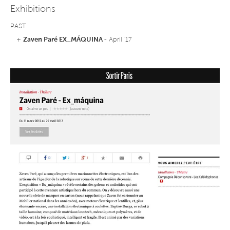
Exhibitions
PAST
+
Zaven Paré EX_MÁQUINA
- April '17