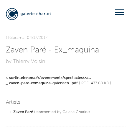
(Télérama) 04/17/2017
Zaven Paré - Ex_maquina
by Thierry Voisin
>
sortir.telerama.fr/evenements/spectacles/za...
_
zaven-pare-exmaquina-galeriech...pdf
( PDF, 433.08 KB )
Artists
+
Zaven Paré
(represented by Galerie Charlot)