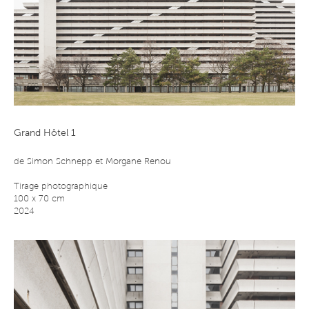
Le travail de Simon Schnepp et Morgane Renou entend lui redonner
ses lettres de noblesse et l’inscrire dans une histoire de l’architecture
brutaliste mondiale.
Transformé en appartements de luxe après les JO, le Grand Hôtel a
néanmoins souffert au fil des ans d’un manque d’entretien et
affiche aujourd’hui un taux de vacance important.
Grand Hôtel 1
de
Simon Schnepp et Morgane Renou
Tirage photographique
100 x 70 cm
2024