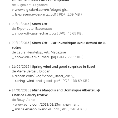
sur le marché de l'Art contemporain
de Digitalarti, Digitalarti
>
www.digitalarti.com/fr/blog/digit...
_
la-presence-des-arts...pdf
( PDF, 1.39 MB )
+ 22/10/2013 |
Show Off
de Exponaute, Exponaute
_
show-off-galeriechar...jpg
( JPG, 43.65 KB )
+ 22/10/2013 |
Show Off - L'art numérique sur le devant de la
scène
de Laura Heurtelop, Arts Magazine
_
show-off-lart-numeri...jpg
( JPG, 79.37 KB )
+ 11/06/2013 |
Spring wind and good surprises in Basel
de Pierre Berger , Diccan
>
diccan.com/Blog/Scope_Basel_2013_...
_
spring-wind-and-good...pdf
( PDF, 188.69 KB )
+ 14/01/2013 |
Misha Margolis and Dominique Albertelli @
Charlot Gallery review
de Betty, Aqnb
>
www.aqnb.com/2013/01/13/misha-mar...
_
misha-margolis-and-d...pdf
( PDF, 246.4 KB )