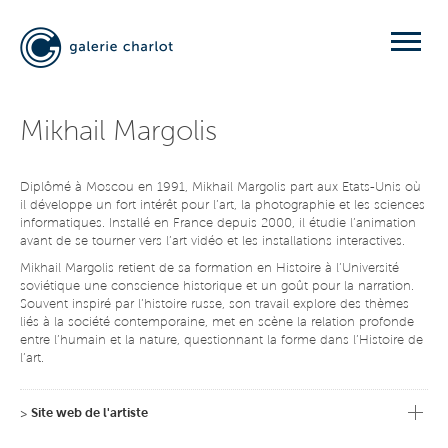
Mikhail Margolis
Diplômé à Moscou en 1991, Mikhail Margolis part aux Etats-Unis où
il développe un fort intérêt pour l’art, la photographie et les sciences
informatiques. Installé en France depuis 2000, il étudie l’animation
avant de se tourner vers l’art vidéo et les installations interactives.
Mikhail Margolis retient de sa formation en Histoire à l’Université
soviétique une conscience historique et un goût pour la narration.
Souvent inspiré par l’histoire russe, son travail explore des thèmes
liés à la société contemporaine, met en scène la relation profonde
entre l’humain et la nature, questionnant la forme dans l’Histoire de
l’art.
Il utilise des "matériaux pauvres" comme le papier ou le carton avec
une approche artisanale, combinés aux plus récentes micro-
>
Site web de l'artiste
technologies, des écrans et ordinateurs miniatures aux petits circuits
électroniques. Ces éléments de différente nature sont si imbriqués