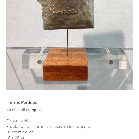
Lettres Perdues
de
Mikhail Margolis
Oeuvre vidéo
Enveloppe en aluminium, écran, électronique
10 exemplaires
10 x 20 cm