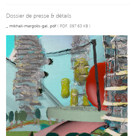
Dossier de presse & détails
_
mikhail-margolis-gal...pdf
( PDF, 897.63 KB )