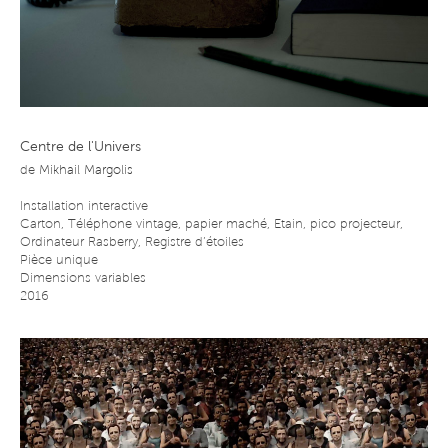
Centre de l'Univers
de
Mikhail Margolis
Installation interactive
Carton, Téléphone vintage, papier maché, Etain, pico projecteur,
Ordinateur Rasberry, Registre d’étoiles
Pièce unique
Dimensions variables
2016