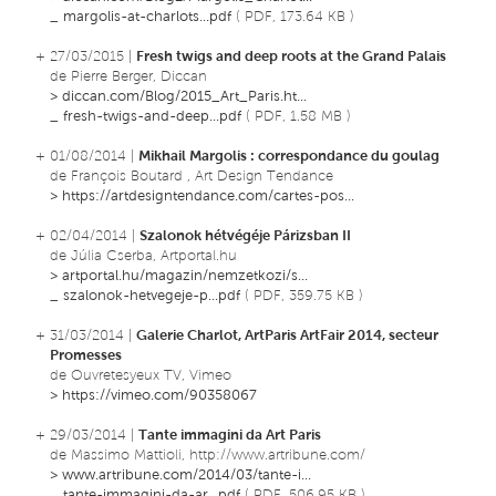
_
margolis-at-charlots...pdf
( PDF, 173.64 KB )
+ 27/03/2015 |
Fresh twigs and deep roots at the Grand Palais
de Pierre Berger, Diccan
>
diccan.com/Blog/2015_Art_Paris.ht...
_
fresh-twigs-and-deep...pdf
( PDF, 1.58 MB )
+ 01/08/2014 |
Mikhail Margolis : correspondance du goulag
de François Boutard , Art Design Tendance
>
https://artdesigntendance.com/cartes-pos...
+ 02/04/2014 |
Szalonok hétvégéje Párizsban II
de Júlia Cserba, Artportal.hu
>
artportal.hu/magazin/nemzetkozi/s...
_
szalonok-hetvegeje-p...pdf
( PDF, 359.75 KB )
+ 31/03/2014 |
Galerie Charlot, ArtParis ArtFair 2014, secteur
Promesses
de Ouvretesyeux TV, Vimeo
>
https://vimeo.com/90358067
+ 29/03/2014 |
Tante immagini da Art Paris
de Massimo Mattioli, http://www.artribune.com/
>
www.artribune.com/2014/03/tante-i...
_
tante-immagini-da-ar...pdf
( PDF, 506.95 KB )