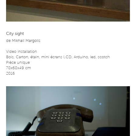
City sight
de
Mikhail Margolis
Video installation
Bois, Carton, étain, mini écrans LCD, Arduino, led, scotch
Pièce unique
78x68x49 cm
2016