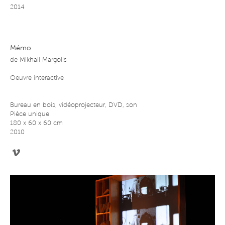
2014
Mémo
de
Mikhail Margolis
Oeuvre interactive
Bureau en bois, vidéoprojecteur, DVD, son
Pièce unique
180 x 60 x 60 cm
2010