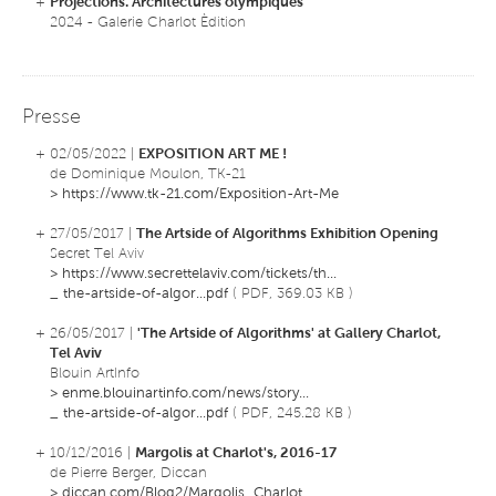
+
Projections. Architectures olympiques
2024 - Galerie Charlot Èdition
Presse
+ 02/05/2022 |
EXPOSITION ART ME !
de Dominique Moulon, TK-21
>
https://www.tk-21.com/Exposition-Art-Me
+ 27/05/2017 |
The Artside of Algorithms Exhibition Opening
Secret Tel Aviv
>
https://www.secrettelaviv.com/tickets/th...
_
the-artside-of-algor...pdf
( PDF, 369.03 KB )
+ 26/05/2017 |
'The Artside of Algorithms' at Gallery Charlot,
Tel Aviv
Blouin ArtInfo
>
enme.blouinartinfo.com/news/story...
_
the-artside-of-algor...pdf
( PDF, 245.28 KB )
+ 10/12/2016 |
Margolis at Charlot's, 2016-17
de Pierre Berger, Diccan
>
diccan.com/Blog2/Margolis_Charlot...