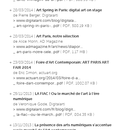
+ 28/03/2014 |
Art Spring in Paris: digital art on stage
de Pierre Berger, Digitalarti
>
www.digitalarti.com/blog/digitala...
_
art-spring-in-paris-...pdf
( PDF, 588.19 KB )
+ 28/03/2014 |
Art Paris, notre sélection
de Alice Morin, AD Magazine
>
www.admagazine.fr/art/news/diapor...
_
art-paris-notre-sele...pdf
( PDF, 1.17 MB )
+ 23/03/2014 |
Foire d'Art Contemporain: ART PARIS ART
FAIR 2014
de Eric Simon, actuart.org
>
www.actuart.org/2014/03/foire-d-a...
_
foire-dart-contempor...pdf
( PDF, 1002.07 KB )
+ 25/11/2013 |
LA FIAC ! Ou le marché de l'art à l'ère
numérique
de Veronique Gode, Digitalarti
>
www.digitalarti.com/fr/blog/digit...
_
la-fiac--ou-le-march...pdf
( PDF, 804.35 KB )
+ 13/11/2013 |
La présence des arts numériques s'accentue