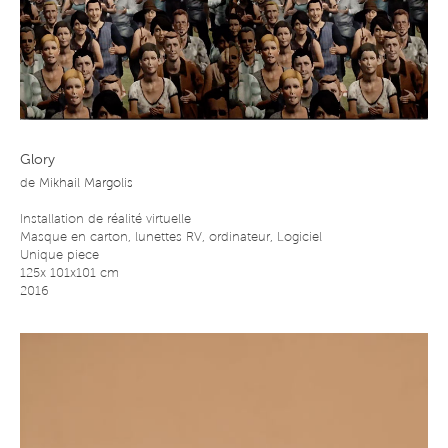
Glory
de
Mikhail Margolis
Installation de réalité virtuelle
Masque en carton, lunettes RV, ordinateur, Logiciel
Unique piece
125x 101x101 cm
2016