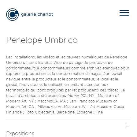
Penelope Umbrico
Les installations, les vidéos et les œuvres numériques de Penelope
Umbrico utilisent les sites Web de partage de photos et de
consommateurs à consommateurs comme archives étendues pour
explorer la production et la consommation d'images. Son travail
navigue entre le producteur et le consommateur, le local et le
global, l'individuel et le collectif, en prêtant attention aux
technologies qui sont produites par (et produisent) ces forces. Le
travail d'Umbrico a été exposé au MoMA PS1, NY ; Museum of
Modern Art, NY ; MassMoCA, MA ; San Francisco Museum of
Modern Art, CA ; Milwaukee Art Museum, WI ; Art Museum Gosta,
Finlande ; Foto Colectania, Barcelone, Espagne ; The
Photographers' Gallery, Londres ; Daegu Photography Biennale,
Corée ; Pingyao International Photography Festival, Chine ;
Kunstverein Ludwigshafen, Allemagne ; Rencontres d'Arles, France ;
Expositions
Gallery of Modern Art, Brisbane Australie ; parmi beaucoup d'autres,