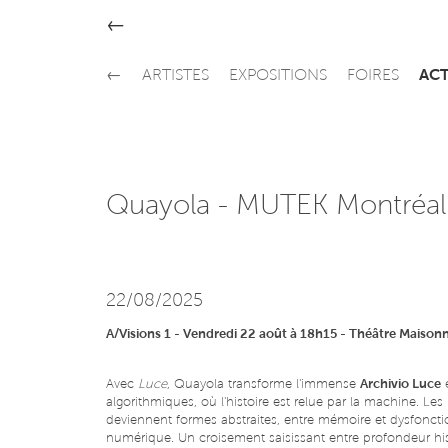
←
←
ARTISTES
EXPOSITIONS
FOIRES
ACT
Quayola - MUTEK Montréal
22/08/2025
A/Visions 1 - Vendredi 22 août à 18h15 - Théâtre Maison
Avec
Luce
, Quayola transforme l'immense
Archivio Luce
e
algorithmiques, où l'histoire est relue par la machine. Les
deviennent formes abstraites, entre mémoire et dysfonc
numérique. Un croisement saisissant entre profondeur his