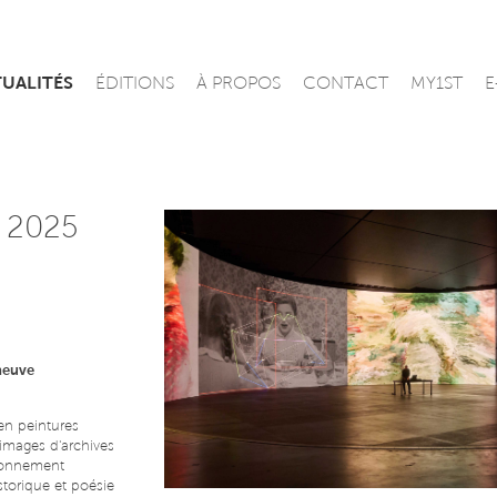
UALITÉS
ÉDITIONS
À PROPOS
CONTACT
MY1ST
E
 2025
neuve
n peintures
 images d'archives
tionnement
torique et poésie