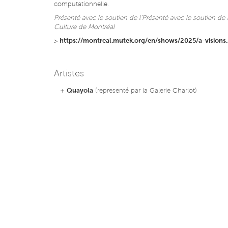
computationnelle.
Présenté avec le soutien de l’Présenté avec le soutien de l
Culture de Montréal
>
https://montreal.mutek.org/en/shows/2025/a-visions..
Artistes
+
Quayola
(representé par la Galerie Charlot)