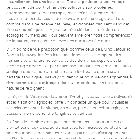
naturellement les uns les autres. Dans la pratique, la technologie
sert souvent de pont, offrant des solutions aux problèmes
environnementaux, par exemple, mais créant également de
nouvelles dépendances et de nouveaux défis écologiques. Tout
comme dans une réserve naturelle, les données circulent dans des
réseaux numériques. L’IA joue un rôle clé dans la création d’«
écologies numériques » qui peuvent améliorer notre compréhension
de la nature, mais aussi soulever des questions éthiques.
D’un point de vue philosophique, comme celui de Bruno Latour et
Donna Haraway, les frontières traditionnelles s’estompent : les
humains et la nature ne sont plus des domaines séparés, et la
technologie devient un partenaire hybride dans cette relation. Latour
souligne que les humains et la nature font partie d’un réseau
partagé, tandis que Haraway soutient que nous devons apprendre à
vivre comme des « cyborgs » dans un monde où l’artificiel et le
naturel se rejoignent.
La région de Westerwolde autour d'Artphy, avec sa riche biodiversité
et ses traditions agricoles, offre un contexte unique pour visualiser
ces relations entre habitants, animaux, plantes et technologie, et si
possible même les rendre tangibles et audibles.
Au final, de nombreuses questions demeurent : pourrons-nous
bientôt parler aux oiseaux, danser avec les microbes ou étudier la
vie émotionnelle des plantes ? Que signifient les développements
de l’IA, de la technologie quantique et de la robotisation pour notre