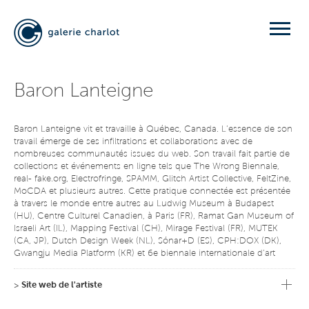
Baron Lanteigne
Baron Lanteigne vit et travaille à Québec, Canada. L’essence de son
travail émerge de ses infiltrations et collaborations avec de
nombreuses communautés issues du web. Son travail fait partie de
collections et événements en ligne tels que The Wrong Biennale,
real- fake.org, Electrofringe, SPAMM, Glitch Artist Collective, FeltZine,
MoCDA et plusieurs autres. Cette pratique connectée est présentée
à travers le monde entre autres au Ludwig Museum à Budapest
(HU), Centre Culturel Canadien, à Paris (FR), Ramat Gan Museum of
Israeli Art (IL), Mapping Festival (CH), Mirage Festival (FR), MUTEK
(CA, JP), Dutch Design Week (NL), Sónar+D (ES), CPH:DOX (DK),
Gwangju Media Platform (KR) et 6e biennale internationale d’art
numérique par ELEKTRA (CA).
>
Site web de l'artiste