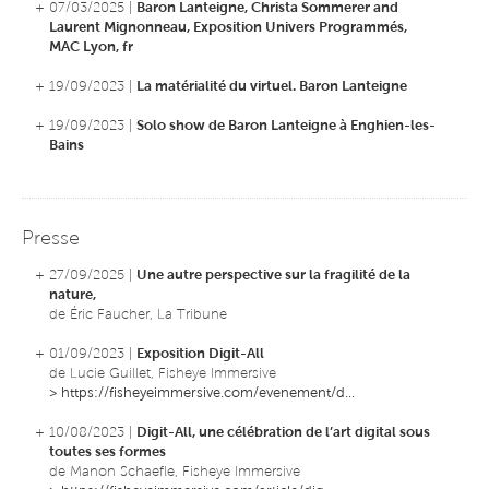
+ 07/03/2025 |
Baron Lanteigne, Christa Sommerer and
Laurent Mignonneau, Exposition Univers Programmés,
MAC Lyon, fr
+ 19/09/2023 |
La matérialité du virtuel. Baron Lanteigne
+ 19/09/2023 |
Solo show de Baron Lanteigne à Enghien-les-
Bains
Presse
+ 27/09/2025 |
Une autre perspective sur la fragilité de la
nature,
de Éric Faucher, La Tribune
+ 01/09/2023 |
Exposition Digit-All
de Lucie Guillet, Fisheye Immersive
>
https://fisheyeimmersive.com/evenement/d...
+ 10/08/2023 |
Digit-All, une célébration de l’art digital sous
toutes ses formes
de Manon Schaefle, Fisheye Immersive