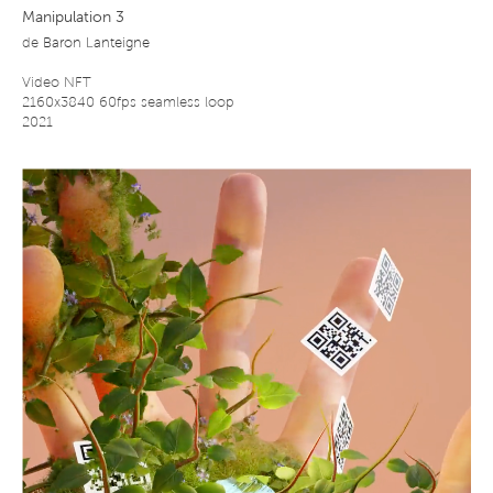
Manipulation 3
de
Baron Lanteigne
Video NFT
2160x3840 60fps seamless loop
2021