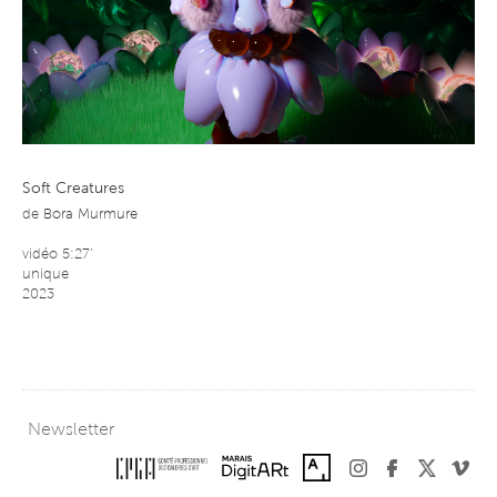
Soft Creatures
de
Bora Murmure
vidéo 5:27’
unique
2023
Newsletter