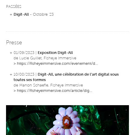
PASSÉES
+
Digit-All
- Octobre '23
Presse
+ 01/09/2023 |
Exposition Digit-All
de Lucie Guillet, Fisheye Immersive
>
https://fisheyeimmersive.com/evenement/d...
+ 10/08/2023 |
Digit-All, une célébration de l’art digital sous
toutes ses formes
de Manon Schaefle, Fisheye Immersive
>
https://fisheyeimmersive.com/article/dig...