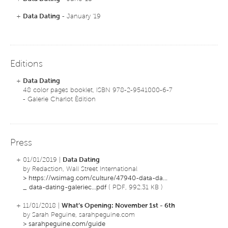
+
Data Dating
- January '19
Editions
+
Data Dating
48 color pages booklet, ISBN 978-2-9541000-6-7
- Galerie Charlot Èdition
Press
+ 01/01/2019 |
Data Dating
by Redaction, Wall Street International
>
https://wsimag.com/culture/47940-data-da...
_
data-dating-galeriec...pdf
( PDF, 992.31 KB )
+ 11/01/2018 |
What’s Opening: November 1st - 6th
by Sarah Peguine, sarahpeguine.com
>
sarahpeguine.com/guide