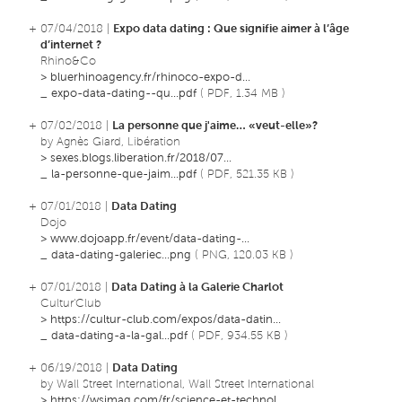
+ 07/04/2018 |
Expo data dating : Que signifie aimer à l’âge
d’internet ?
Rhino&Co
>
bluerhinoagency.fr/rhinoco-expo-d...
_
expo-data-dating--qu...pdf
( PDF, 1.34 MB )
+ 07/02/2018 |
La personne que j'aime… «veut-elle»?
by Agnès Giard, Libération
>
sexes.blogs.liberation.fr/2018/07...
_
la-personne-que-jaim...pdf
( PDF, 521.35 KB )
+ 07/01/2018 |
Data Dating
Dojo
>
www.dojoapp.fr/event/data-dating-...
_
data-dating-galeriec...png
( PNG, 120.03 KB )
+ 07/01/2018 |
Data Dating à la Galerie Charlot
Cultur'Club
>
https://cultur-club.com/expos/data-datin...
_
data-dating-a-la-gal...pdf
( PDF, 934.55 KB )
+ 06/19/2018 |
Data Dating
by Wall Street International, Wall Street International
>
https://wsimag.com/fr/science-et-technol...