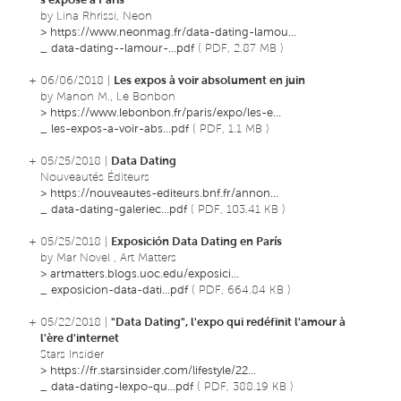
s’expose à Paris
by Lina Rhrissi, Neon
>
https://www.neonmag.fr/data-dating-lamou...
_
data-dating--lamour-...pdf
( PDF, 2.87 MB )
+ 06/06/2018 |
Les expos à voir absolument en juin
by Manon M., Le Bonbon
>
https://www.lebonbon.fr/paris/expo/les-e...
_
les-expos-a-voir-abs...pdf
( PDF, 1.1 MB )
+ 05/25/2018 |
Data Dating
Nouveautés Éditeurs
>
https://nouveautes-editeurs.bnf.fr/annon...
_
data-dating-galeriec...pdf
( PDF, 103.41 KB )
+ 05/25/2018 |
Exposición Data Dating en París
by Mar Novel , Art Matters
>
artmatters.blogs.uoc.edu/exposici...
_
exposicion-data-dati...pdf
( PDF, 664.84 KB )
+ 05/22/2018 |
"Data Dating", l'expo qui redéfinit l'amour à
l'ère d'internet
Stars Insider
>
https://fr.starsinsider.com/lifestyle/22...
_
data-dating-lexpo-qu...pdf
( PDF, 388.19 KB )