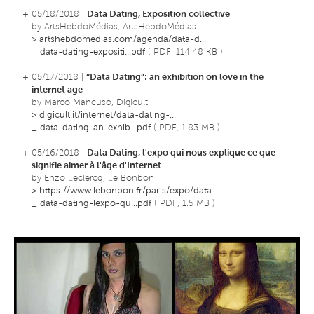
+ 05/18/2018 |
Data Dating, Exposition collective
by ArtsHebdoMédias, ArtsHebdoMédias
>
artshebdomedias.com/agenda/data-d...
_
data-dating-expositi...pdf
( PDF, 114.48 KB )
+ 05/17/2018 |
“Data Dating”: an exhibition on love in the
internet age
by Marco Mancuso, Digicult
>
digicult.it/internet/data-dating-...
_
data-dating-an-exhib...pdf
( PDF, 1.83 MB )
+ 05/16/2018 |
Data Dating, l'expo qui nous explique ce que
signifie aimer à l'âge d'Internet
by Enzo Leclercq, Le Bonbon
>
https://www.lebonbon.fr/paris/expo/data-...
_
data-dating-lexpo-qu...pdf
( PDF, 1.5 MB )