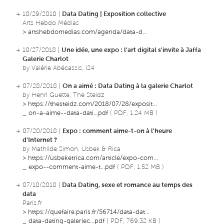
+ 10/29/2018 |
Data Dating | Exposition collective
Arts Hebdo Médias
>
artshebdomedias.com/agenda/data-d...
+ 10/27/2018 |
Une idée, une expo : l'art digital s'invite à Jaffa
Galerie Charlot
by Valérie Abécassis, i24
+ 07/28/2018 |
On a aimé : Data Dating à la galerie Charlot
by Henri Guette, The Steidz
>
https://thesteidz.com/2018/07/28/exposit...
_
on-a-aime--data-dati...pdf
( PDF, 1.24 MB )
+ 07/20/2018 |
Expo : comment aime-t-on à l'heure
d'Internet ?
by Mathilde Simon, Usbek & Rica
>
https://usbeketrica.com/article/expo-com...
_
expo--comment-aime-t...pdf
( PDF, 1.52 MB )
+ 07/18/2018 |
Data Dating, sexe et romance au temps des
data
Paris.fr
>
https://quefaire.paris.fr/56714/data-dat...
_
data-dating-galeriec...pdf
( PDF, 769.32 KB )