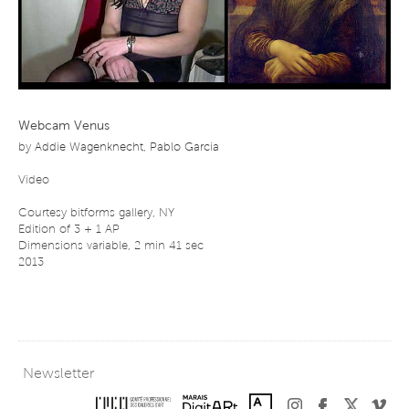
Webcam Venus
by
Addie Wagenknecht
,
Pablo Garcia
Video
Courtesy bitforms gallery, NY
Edition of 3 + 1 AP
Dimensions variable, 2 min 41 sec
2013
Newsletter