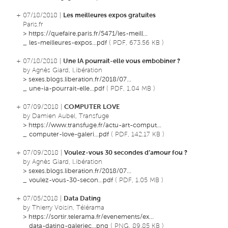
+ 07/18/2018 |
Les meilleures expos gratuites
Paris.fr
>
https://quefaire.paris.fr/5471/les-meill...
_
les-meilleures-expos...pdf
( PDF, 673.56 KB )
+ 07/18/2018 |
Une IA pourrait-elle vous embobiner ?
by Agnès Giard, Libération
>
sexes.blogs.liberation.fr/2018/07...
_
une-ia-pourrait-elle...pdf
( PDF, 1.04 MB )
+ 07/09/2018 |
COMPUTER LOVE
by Damien Aubel, Transfuge
>
https://www.transfuge.fr/actu-art-comput...
_
computer-love-galeri...pdf
( PDF, 142.17 KB )
+ 07/09/2018 |
Voulez-vous 30 secondes d’amour fou ?
by Agnès Giard, Libération
>
sexes.blogs.liberation.fr/2018/07...
_
voulez-vous-30-secon...pdf
( PDF, 1.05 MB )
+ 07/05/2018 |
Data Dating
by Thierry Voisin, Télérama
>
https://sortir.telerama.fr/evenements/ex...
_
data-dating-galeriec...png
( PNG, 89.85 KB )