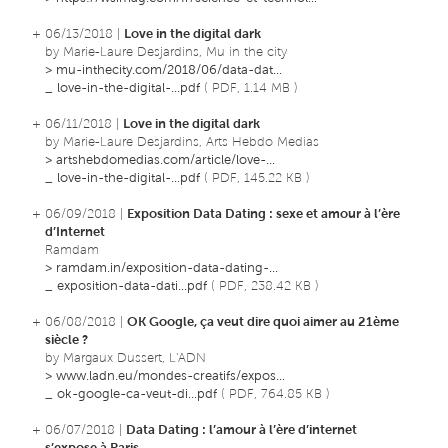
+ 06/13/2018 |
Love in the digital dark
by Marie-Laure Desjardins, Mu in the city
>
mu-inthecity.com/2018/06/data-dat...
_
love-in-the-digital-...pdf
( PDF, 1.14 MB )
+ 06/11/2018 |
Love in the digital dark
by Marie-Laure Desjardins, Arts Hebdo Medias
>
artshebdomedias.com/article/love-...
_
love-in-the-digital-...pdf
( PDF, 145.22 KB )
+ 06/09/2018 |
Exposition Data Dating : sexe et amour à l’ère
d’Internet
Ramdam
>
ramdam.in/exposition-data-dating-...
_
exposition-data-dati...pdf
( PDF, 238.42 KB )
+ 06/08/2018 |
OK Google, ça veut dire quoi aimer au 21ème
siècle ?
by Margaux Dussert, L'ADN
>
www.ladn.eu/mondes-creatifs/expos...
_
ok-google-ca-veut-di...pdf
( PDF, 764.85 KB )
+ 06/07/2018 |
Data Dating : l’amour à l’ère d’internet