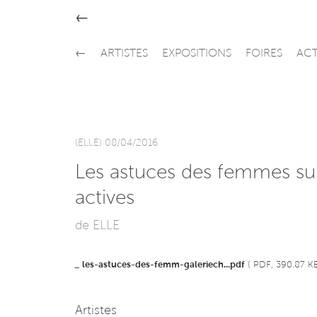
←
←
ARTISTES
EXPOSITIONS
FOIRES
ACT
(ELLE) 08/04/2016
Les astuces des femmes su
actives
de ELLE
_
les-astuces-des-femm-galeriech...pdf
( PDF, 390.87 KB
Artistes