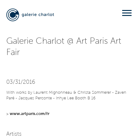
Galerie Charlot @ Art Paris Art
Fair
03/31/2016
With works by Laurent Mignonneau & Christa Sommerer - Zaven
Paré - Jacques Perconte - Inhye Lee Booth B 16
>
www.artparis.com/fr
Artists