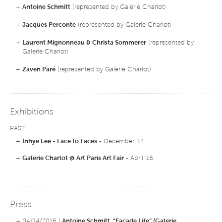
+
Antoine Schmitt
(represented by Galerie Charlot)
+
Jacques Perconte
(represented by Galerie Charlot)
+
Laurent Mignonneau & Christa Sommerer
(represented by
Galerie Charlot)
+
Zaven Paré
(represented by Galerie Charlot)
Exhibitions
PAST
+
Inhye Lee - Face to Faces
- December '14
+
Galerie Charlot @ Art Paris Art Fair
- April '16
Press
+ 04/14/2016 |
Antoine Schmitt, “Façade Life” (Galerie