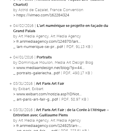
Charlot)
by Astrid de Cazalet, France Convention
>
https://vimeo.com/162284324
+ 04/02/2016 |
L’art numérique se projette en façade du
Grand Palais
by Art Media Agency, Art Media Agency
>
fr.artmediaagency.com/124870/lart...
_
lart-numerique-se-pr...pdf
( PDF, 91.13 KB )
+ 04/01/2016 |
Portraits
by Dominique Moulon, Media Art Design Blog
>
www.mediaartdesign.net/blog/?p=44...
_
portraits-galeriecha...pdf
( PDF, 498.17 KB )
+ 03/31/2016 |
Art Paris Art Fair
by Exibart, Exibart
>
www.exibart.com/notizia.asp?IDNot...
_
art-paris-art-fair-g...pdf
( PDF, 58.97 KB )
+ 03/31/2016 |
Art Paris Art Fair : de la Corée à l’Afrique –
Entretien avec Guillaume Piens
by Art Media Agency, Art Media Agency
>
fr.artmediaagency.com/124825/art-...