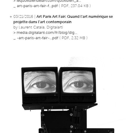
>
lequotidiendelart.com/quotidien_a...
_
art-paris-art-fair-f...pdf
( PDF, 237.04 KB )
+ 03/21/2016 |
Art Paris Art Fair: Quand l'art numérique se
projette dans l'art contemporain
by Laurent Catala, Digitalarti
>
media.digitalarti.com/fr/blog/dig...
_
-art-paris-art-fair-...pdf
( PDF, 2.32 MB )