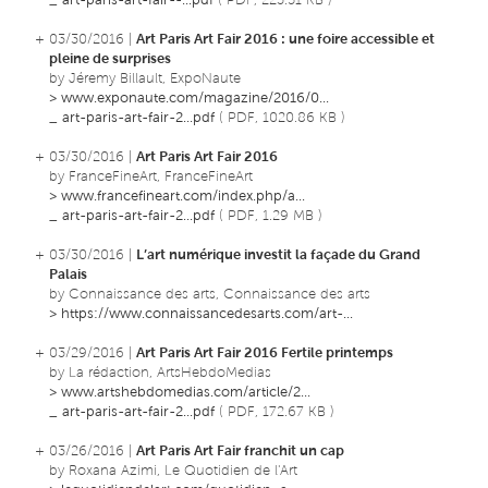
_
art-paris-art-fair--...pdf
( PDF, 223.51 KB )
+ 03/30/2016 |
Art Paris Art Fair 2016 : une foire accessible et
pleine de surprises
by Jéremy Billault, ExpoNaute
>
www.exponaute.com/magazine/2016/0...
_
art-paris-art-fair-2...pdf
( PDF, 1020.86 KB )
+ 03/30/2016 |
Art Paris Art Fair 2016
by FranceFineArt, FranceFineArt
>
www.francefineart.com/index.php/a...
_
art-paris-art-fair-2...pdf
( PDF, 1.29 MB )
+ 03/30/2016 |
L’art numérique investit la façade du Grand
Palais
by Connaissance des arts, Connaissance des arts
>
https://www.connaissancedesarts.com/art-...
+ 03/29/2016 |
Art Paris Art Fair 2016 Fertile printemps
by La rédaction, ArtsHebdoMedias
>
www.artshebdomedias.com/article/2...
_
art-paris-art-fair-2...pdf
( PDF, 172.67 KB )
+ 03/26/2016 |
Art Paris Art Fair franchit un cap
by Roxana Azimi, Le Quotidien de l'Art