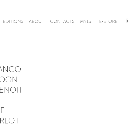
EDITIONS
ABOUT
CONTACTS
MY1ST
E-STORE
RANCO-
SOON
BENOIT
N
LE
ARLOT