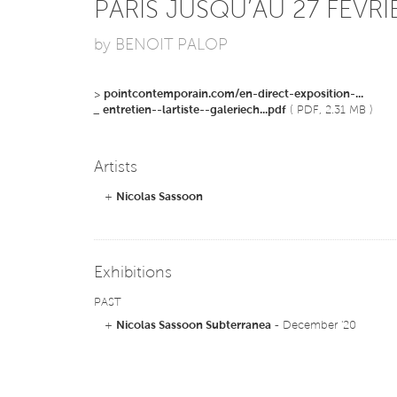
PARIS JUSQU’AU 27 FÉVRIE
by BENOIT PALOP
>
pointcontemporain.com/en-direct-exposition-...
_
entretien--lartiste--galeriech...pdf
( PDF, 2.31 MB )
Artists
+
Nicolas Sassoon
Exhibitions
PAST
+
Nicolas Sassoon Subterranea
- December '20