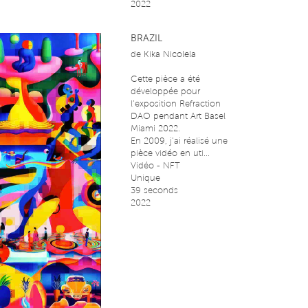
2022
BRAZIL
de
Kika Nicolela
Cette pièce a été
développée pour
l’exposition Refraction
DAO pendant Art Basel
Miami 2022.
En 2009, j’ai réalisé une
pièce vidéo en uti...
Vidéo - NFT
Unique
39 seconds
2022