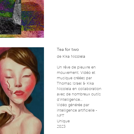
Tea for two
de
Kika Nicolela
Un rêve de pieuvre en
mouvement. Vidéo et
musique créées par
Thomas Israel & Kika
Nicolela en collaboration
avec de nombreux outils
d'intelligence...
Vidéo générée par
intelligence artificielle -
NFT
Unique
2023