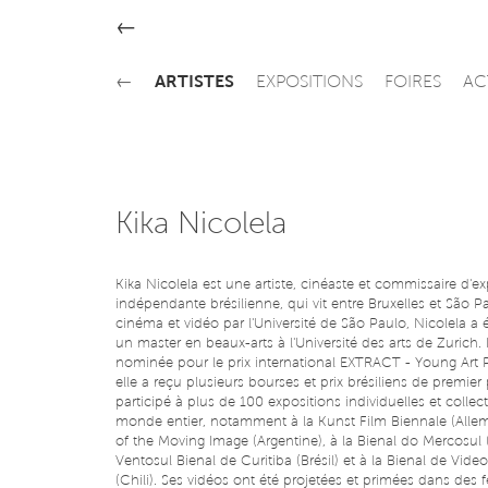
←
←
ARTISTES
EXPOSITIONS
FOIRES
AC
Kika Nicolela
Kika Nicolela est une artiste, cinéaste et commissaire d'ex
indépendante brésilienne, qui vit entre Bruxelles et São 
cinéma et vidéo par l'Université de São Paulo, Nicolela a 
un master en beaux-arts à l'Université des arts de Zurich. L
nominée pour le prix international EXTRACT - Young Art P
elle a reçu plusieurs bourses et prix brésiliens de premier p
participé à plus de 100 expositions individuelles et collect
monde entier, notamment à la Kunst Film Biennale (Allema
of the Moving Image (Argentine), à la Bienal do Mercosul (B
Ventosul Bienal de Curitiba (Brésil) et à la Bienal de Vide
(Chili). Ses vidéos ont été projetées et primées dans des f