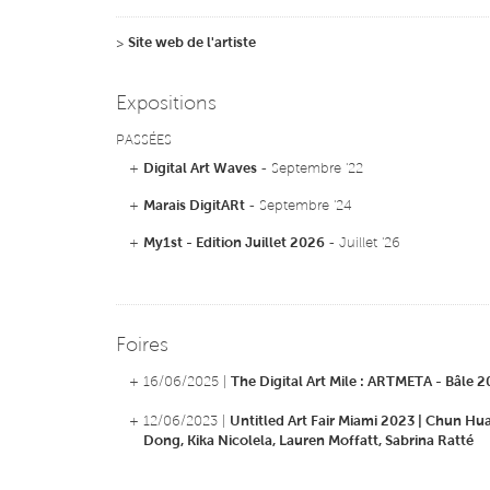
de 30 pays. Elle a été en résidence au Gyeonggi Creatio
Sud), à Objectifs (Singapour), à Route Fabrik (Suisse) et à
>
Site web de l'artiste
entre autres. Ses œuvres font partie de collections privée
Brésil et en Europe. Ses vidéos sont distribuées par Vtape
GIV.
Expositions
PASSÉES
+
Digital Art Waves
- Septembre '22
+
Marais DigitARt
- Septembre '24
+
My1st - Edition Juillet 2026
- Juillet '26
Foires
+ 16/06/2025 |
The Digital Art Mile : ARTMETA - Bâle 
+ 12/06/2023 |
Untitled Art Fair Miami 2023 | Chun Hu
Dong, Kika Nicolela, Lauren Moffatt, Sabrina Ratté