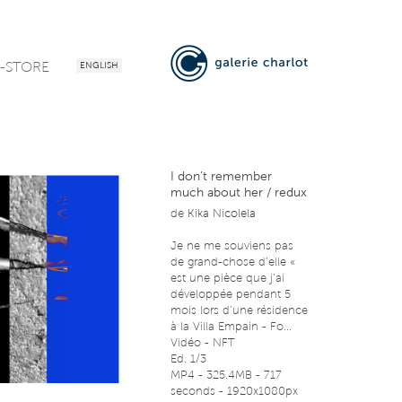
-STORE
ENGLISH
I don’t remember
much about her / redux
de
Kika Nicolela
Je ne me souviens pas
de grand-chose d’elle «
est une pièce que j’ai
développée pendant 5
mois lors d’une résidence
à la Villa Empain - Fo...
Vidéo - NFT
Ed. 1/3
MP4 - 325.4MB - 717
seconds - 1920x1080px