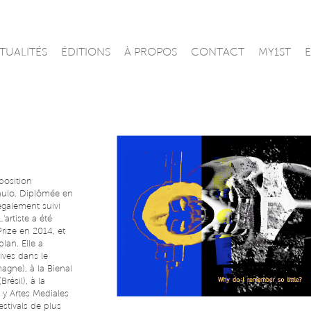
TUALITÉS
ÉDITIONS
À PROPOS
CONTACT
MY1ST
E
position
Paulo. Diplômée en
également suivi
'artiste a été
rize en 2014, et
lan. Elle a
ives dans le
gne), à la Bienal
résil), à la
o y Artes Mediales
estivals de plus