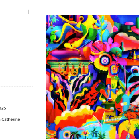
n Center (Corée du
 LIFT (Canada),
s et publiques au
, Heure Exquise et
2025
a Catherine