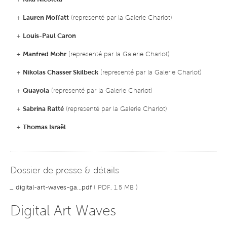
+
Lauren Moffatt
(representé par la Galerie Charlot)
+
Louis-Paul Caron
+
Manfred Mohr
(representé par la Galerie Charlot)
+
Nikolas Chasser Skilbeck
(representé par la Galerie Charlot)
+
Quayola
(representé par la Galerie Charlot)
+
Sabrina Ratté
(representé par la Galerie Charlot)
+
Thomas Israël
Dossier de presse & détails
_
digital-art-waves-ga...pdf
( PDF, 1.5 MB )
Digital Art Waves