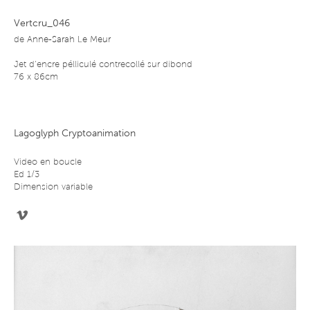
Vertcru_046
de
Anne-Sarah Le Meur
Jet d’encre pélliculé contrecollé sur dibond
76 x 86cm
Lagoglyph Cryptoanimation
Video en boucle
Ed 1/3
Dimension variable