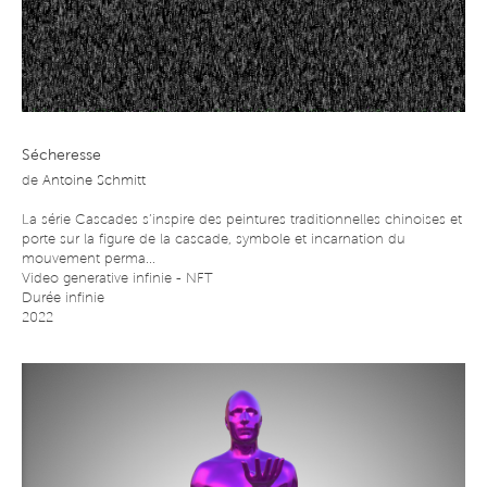
Sécheresse
de
Antoine Schmitt
La série Cascades s’inspire des peintures traditionnelles chinoises et
porte sur la figure de la cascade, symbole et incarnation du
mouvement perma...
Video generative infinie - NFT
Durée infinie
2022