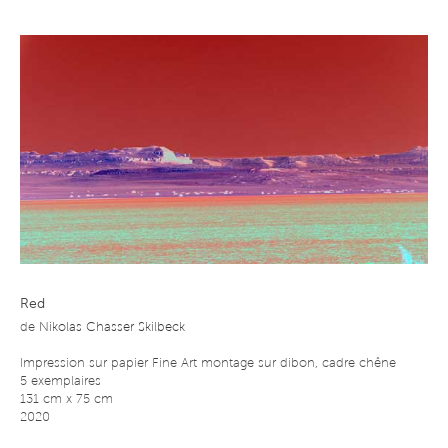
Red
de
Nikolas Chasser Skilbeck
Impression sur papier Fine Art montage sur dibon, cadre chêne
5 exemplaires
131 cm x 75 cm
2020