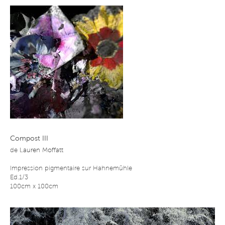
Compost III
de
Lauren Moffatt
Impression pigmentaire sur Hahnemühle
Ed.1/3
100cm x 100cm