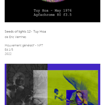
Seeds of lights 12- Tuy Hoa
de
Eric Vernhes
Mouvement génératif - NFT
Ed.1/5
2022