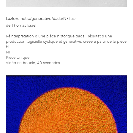
Lazlo/cinetic/generative/dada/NFT.isr
de
Thomas Israël
Réinterprétation d’une pièce historique dada. Résultat d’une
production logicielle cyclique et générative, créée à partir de la pièce
hi...
NFT
Pièce Unique
Vidéo en boucle, 40 secondes