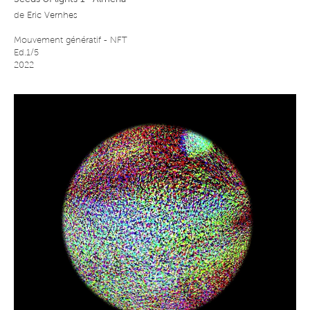
Seeds of lights 1- Almeria
de
Eric Vernhes
Mouvement génératif - NFT
Ed.1/5
2022