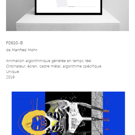
P2610-B
de
Manfred Mohr
Animation algorithmique générée en temps réel
Ordinateur, écran, cadre métal, algorithme spécifique
Unique
2019