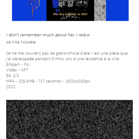
I don’t remember much about her / redux
de
Kika Nicolela
Je ne me souviens pas de grand-chose d’elle « est une pièce que
j’ai développée pendant 5 mois lors d’une résidence à la Villa
Empain - Fo...
Vidéo - NFT
Ed. 1/3
MP4 - 325.4MB - 717 seconds - 1920x1080px
2022