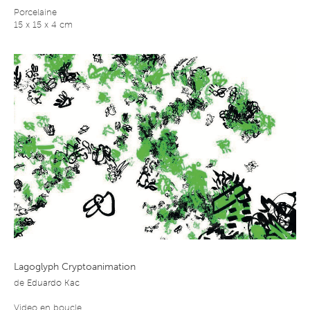
Porcelaine
15 x 15 x 4 cm
Lagoglyph Cryptoanimation
de
Eduardo Kac
Video en boucle