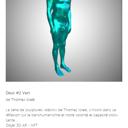
Désir #2 Vert
de
Thomas Israël
La série de sculptures «désirs» de Thomas Israel, s’inscrit dans sa
réflexion sur le transhumanisme et notre volonté et capacité crois-
sante...
Objet 3D AR - NFT