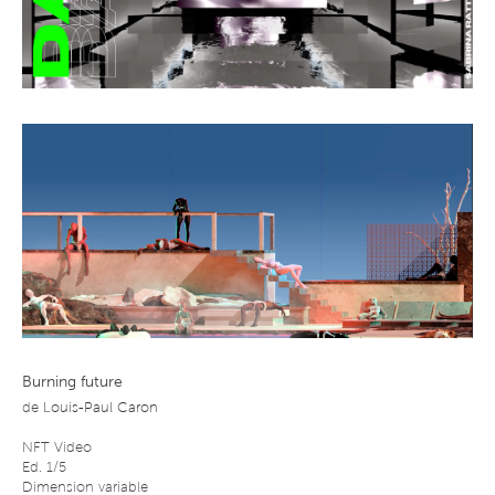
contemporain et s’acquièrent en monnaie fiduciaire ou crypto-
monnaie. Certificats d’authenticité et sauvegarde s’établissent, selon
le mode d’achat, sur une clé USB, un document papier ou sur la
Blokchain pour les NFT. Les multiples formes de l’art numérique
constituent autant d’expériences à vivre individuellement qu’à
partager au sein d’une communauté.
Burning future
de
Louis-Paul Caron
NFT Video
Ed. 1/5
Dimension variable