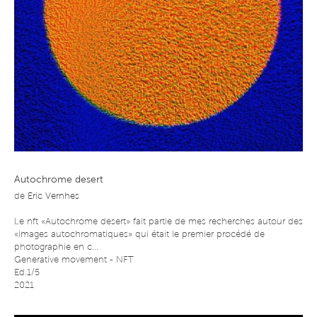
Autochrome desert
de
Eric Vernhes
Le nft «Autochrome desert» fait partie de mes recherches autour des
«images autochromatiques» qui était le premier procédé de
photographie en c...
Generative movement - NFT
Ed.1/5
2021