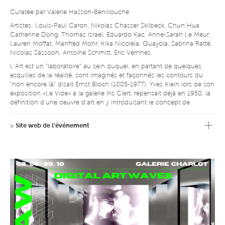
Curatée par Valerie Hasson-Benillouche
Artistes: Louis-Paul Caron, Nikolas Chasser Skilbeck, Chun Hua
Catherine Dong, Thomas Israel, Eduardo Kac, Anne-Sarah Le Meur,
Lauren Moffat, Manfred Mohr, Kika Nicolela, Quayola, Sabrina Ratté,
Nicolas Sassoon, Antoine Schmitt, Eric Vernhes.
L’Art est un “laboratoire” au sein duquel, en partant de quelques
esquilles de la réalité, sont imaginés et façonnés les contours du
“non encore là” disait Ernst Bloch (1885-1977). Yves Klein lors de son
exposition «Le Vide» à la galerie Iris Clert, repensait déjà en 1958, la
définition d’une oeuvre d’art en y introduisant le concept de
virtualité. Ces notions de « réelles et d’immatérielles » seraient-elles
ainsi à l’origine de ce que nous appelons aujourd’hui « l’Art
>
Site web de l'événement
numérique » ?. Les artistes se sont toujours emparés des nouvelles
technologies afin de les expérimenter au sien de leur «laboratoire de
recherches» artistiques. De Leonardo Da Vinci en passant par Nam
June Paik, Saraceno, Manfred Mohr ou James Turrell,
Art/Sciences/Technologies s’imbriquent et fusionnent au travers de
la créativité des artistes. Ces outils numériques ouvrent de nouvelles
perspectives dans le concept même de l’oeuvre d’art où matériel et
immatériel se côtoient et nous transportent vers des univers
inconnus et fascinants. Ces oeuvres numériques, vidéos,
photographiques, génératives, interactives, utilisant l’IA, RA ou RV,
occupent une place grandissante sur le marché de l’art